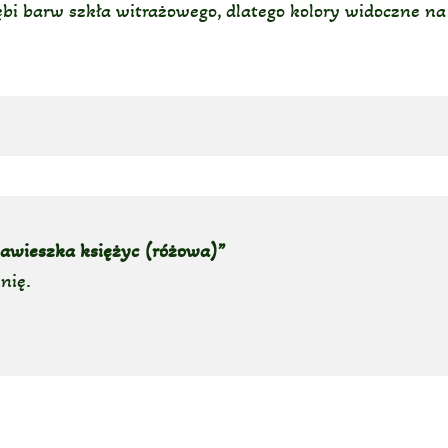
głębi barw szkła witrażowego, dlatego kolory widoczne n
zawieszka księżyc (różowa)”
nię.