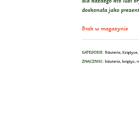
dla każdego kto lubi o
doskonała jako prezent
Brak w magazynie
KATEGORIE:
Biżuteria
,
Księżyce
,
ZNACZNIKI:
biżuteria
,
księżyc
,
r