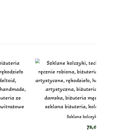
Szklane kolczyki łezki (zielone)
72,00
zł