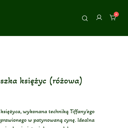
0
szka księżyc (różowa)
 księżyca, wykonana techniką Tiffany’ego
oprawionego w patynowaną cynę. Idealna