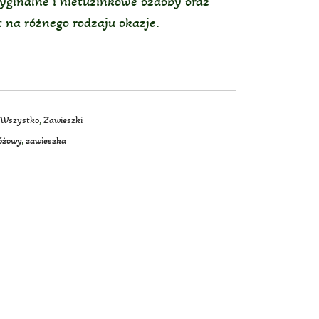
ryginalne i nietuzinkowe ozdoby oraz
 na różnego rodzaju okazje.
Wszystko
,
Zawieszki
óżowy
,
zawieszka