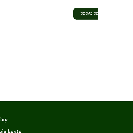
DODAJ DO KOSZYKA
lep
je konto