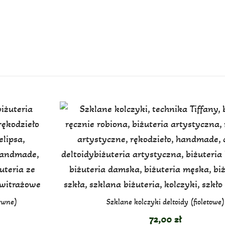
rwne)
Szklane kolczyki deltoidy (fioletowe)
72,00
zł