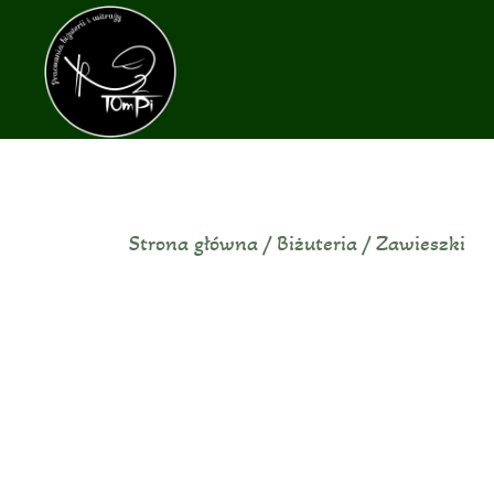
Przejdź
do
treści
Strona główna
/
Biżuteria
/
Zawieszki