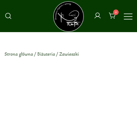
Przejdź
do
0
treści
Strona główna
/
Biżuteria
/
Zawieszki