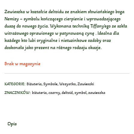
Zawieszka w kształcie deltoidu ze znakiem słowiańskiego boga
Nemizy – symbolu kończącego cierpienie i wprowadzającego
duszę do nowego życia. Wykonana techniką Tiffany’ego ze szkła
witrażowego oprawionego w patynowaną cynę . Idealna dla
każdego kto lubi oryginalne i nietuzinkowe ozdoby oraz
doskonała jako prezent na różnego rodzaju okazje.
Brak w magazynie
KATEGORIE:
Biżuteria
,
Symbole
,
Wszystko
,
Zawieszki
ZNACZNIKÓW:
biżuteria
,
czarny
,
deltoid
,
symbol
,
zawieszka
Opis