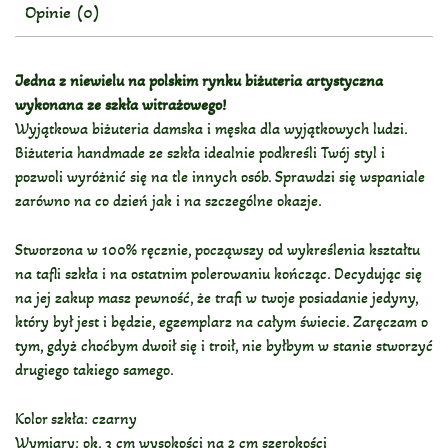
Opinie (0)
Jedna z niewielu na polskim rynku biżuteria artystyczna
wykonana ze szkła witrażowego!
Wyjątkowa biżuteria damska i męska dla wyjątkowych ludzi.
Biżuteria handmade ze szkła idealnie podkreśli Twój styl i
pozwoli wyróżnić się na tle innych osób. Sprawdzi się wspaniale
zarówno na co dzień jak i na szczególne okazje.
Stworzona w 100% ręcznie, począwszy od wykreślenia kształtu
na tafli szkła i na ostatnim polerowaniu kończąc. Decydując się
na jej zakup masz pewność, że trafi w twoje posiadanie jedyny,
który był jest i będzie, egzemplarz na całym świecie. Zaręczam o
tym, gdyż choćbym dwoił się i troił, nie byłbym w stanie stworzyć
drugiego takiego samego.
Kolor szkła: czarny
Wymiary: ok. 3 cm wysokości na 2 cm szerokości