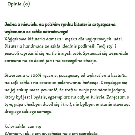
Opinie (0)
Jedna z niewielu na polskim rynku biżuteria artystyczna
wykonana ze szkła witrażowego!
Wyjątkowa biżuteria damska i męska dla wyjątkowych ludzi.
Biżuteria handmade ze szkła idealnie podkreśli Twój styl i
pozwoli wyróżnić się na tle innych osób. Sprawdzi się wspaniale
zarówno na co dzień jak i na szczególne okazje.
Stworzona w 100% ręcznie, począwszy od wykreślenia kształtu
na tafli szkła i na ostatnim polerowaniu kończąc. Decydując się
na jej zakup masz pewność, że trafi w twoje posiadanie jedyny,
który był jest i będzie, egzemplarz na całym świecie. Zaręczam o
tym, gdyż choćbym dwoił się i troił, nie byłbym w stanie stworzyć
drugiego takiego samego.
Kolor szkła: czarny
Wymiary: ok. 3 cm wysokości na 3 cm szerokości