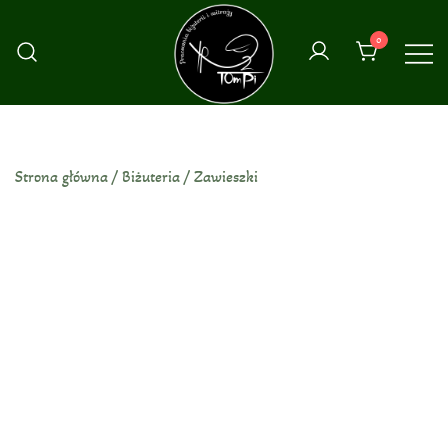
Przejdź
do
0
treści
Strona główna
/
Biżuteria
/
Zawieszki