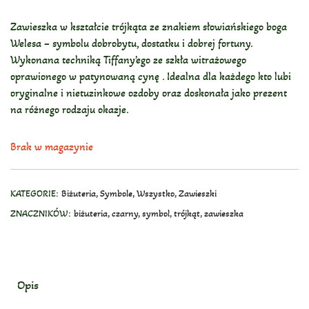
Zawieszka w kształcie trójkąta ze znakiem słowiańskiego boga
Welesa – symbolu dobrobytu, dostatku i dobrej fortuny.
Wykonana techniką Tiffany’ego ze szkła witrażowego
oprawionego w patynowaną cynę . Idealna dla każdego kto lubi
oryginalne i nietuzinkowe ozdoby oraz doskonała jako prezent
na różnego rodzaju okazje.
Brak w magazynie
KATEGORIE:
Biżuteria
,
Symbole
,
Wszystko
,
Zawieszki
ZNACZNIKÓW:
biżuteria
,
czarny
,
symbol
,
trójkąt
,
zawieszka
Opis