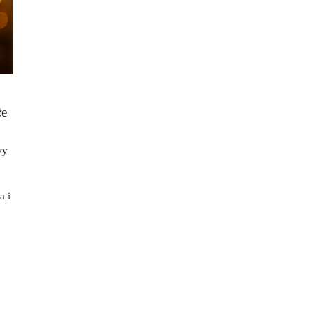
łe
wy
a i