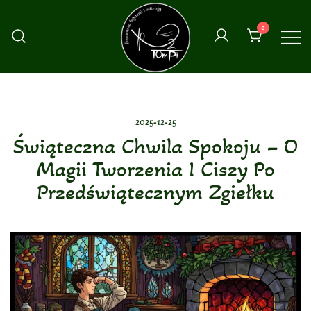
Przejdź
do
0
treści
2025-12-25
Świąteczna Chwila Spokoju – O
Magii Tworzenia I Ciszy Po
Przedświątecznym Zgiełku