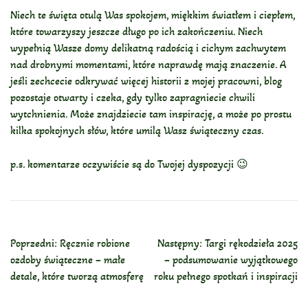
Niech te święta otulą Was spokojem, miękkim światłem i ciepłem,
które towarzyszy jeszcze długo po ich zakończeniu. Niech
wypełnią Wasze domy delikatną radością i cichym zachwytem
nad drobnymi momentami, które naprawdę mają znaczenie. A
jeśli zechcecie odkrywać więcej historii z mojej pracowni, blog
pozostaje otwarty i czeka, gdy tylko zapragniecie chwili
wytchnienia. Może znajdziecie tam inspirację, a może po prostu
kilka spokojnych słów, które umilą Wasz świąteczny czas.
p.s. komentarze oczywiście są do Twojej dyspozycji 😉
Nawigacja
Poprzedni:
Ręcznie robione
Następny:
Targi rękodzieła 2025
Wpisu
ozdoby świąteczne – małe
– podsumowanie wyjątkowego
detale, które tworzą atmosferę
roku pełnego spotkań i inspiracji