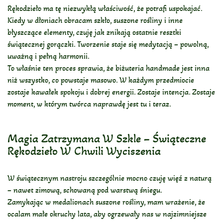
Rękodzieło ma tę niezwykłą właściwość, że potrafi uspokajać.
Kiedy w dłoniach obracam szkło, suszone rośliny i inne
błyszczące elementy, czuję jak znikają ostatnie resztki
świątecznej gorączki. Tworzenie staje się medytacją – powolną,
uważną i pełną harmonii.
To właśnie ten proces sprawia, że biżuteria handmade jest inna
niż wszystko, co powstaje masowo. W każdym przedmiocie
zostaje kawałek spokoju i dobrej energii. Zostaje intencja. Zostaje
moment, w którym twórca naprawdę jest tu i teraz.
Magia Zatrzymana W Szkle – Świąteczne
Rękodzieło W Chwili Wyciszenia
W świątecznym nastroju szczególnie mocno czuję więź z naturą
– nawet zimową, schowaną pod warstwą śniegu.
Zamykając w medalionach suszone rośliny, mam wrażenie, że
ocalam małe okruchy lata, aby ogrzewały nas w najzimniejsze