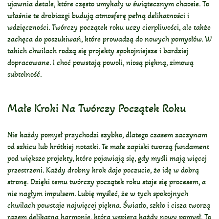
ujawnia detale, które często umykały w świątecznym chaosie. To
właśnie te drobiazgi budują atmosferę pełną delikatności i
wdzięczności. Twórczy początek roku uczy cierpliwości, ale także
zachęca do poszukiwań, które prowadzą do nowych pomysłów. W
takich chwilach rodzą się projekty spokojniejsze i bardziej
dopracowane. I choć powstają powoli, niosą piękną, zimową
subtelność.
Małe Kroki Na Twórczy Początek Roku
Nie każdy pomysł przychodzi szybko, dlatego czasem zaczynam
od szkicu lub krótkiej notatki. Te małe zapiski tworzą fundament
pod większe projekty, które pojawiają się, gdy myśli mają więcej
przestrzeni. Każdy drobny krok daje poczucie, że idę w dobrą
stronę. Dzięki temu twórczy początek roku staje się procesem, a
nie nagłym impulsem. Lubię myśleć, że w tych spokojnych
chwilach powstaje najwięcej piękna. Światło, szkło i cisza tworzą
razem delikatną harmonię, która wspiera każdy nowy pomysł. To