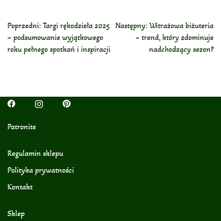
Nawigacja
Poprzedni:
Targi rękodzieła 2025
Następny:
Witrażowa biżuteria
Wpisu
– podsumowanie wyjątkowego
– trend, który zdominuje
roku pełnego spotkań i inspiracji
nadchodzący sezon?
Patronite
Regulamin sklepu
Polityka prywatności
Kontakt
Sklep