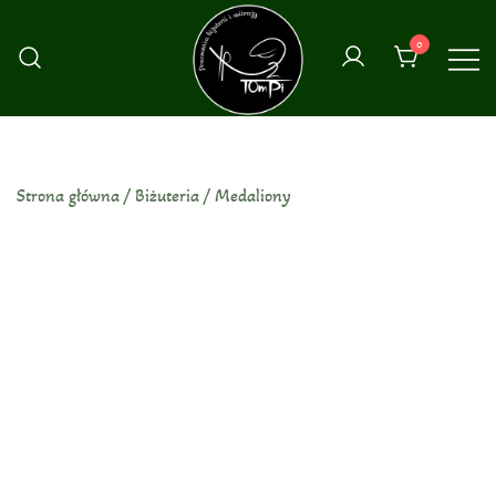
Przejdź
do
0
treści
Strona główna
/
Biżuteria
/
Medaliony