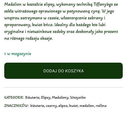
Medalion w kształcie elipsy, wykonany techniką Tiffany’ego ze
szkła witrażowego oprawionego w patynowaną cynę. W jego
wnętrzu zatrzymano w czasie, własnoręcznie zebrany i
spreparowany, kwiat bńca. Idealny dla każdego kto lubi
oryginalne i nietuzinkowe ozdoby oraz doskonały jako prezent
na różnego rodzaju okazje.
1 w magazynie
DODAJ DO KOSZYKA
KATEGORIE:
Biżuteria
,
Elipsy
,
Medaliony
,
Wszystko
ZNACZNIKÓW:
biżuteria
,
czarny
,
elipsa
,
kwiat
,
medalion
,
roślina