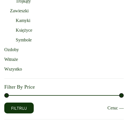
Trójkąty
Zawieszki
Kamyki
Księżyce
Symbole
Ozdoby
Witraże
Wszystko
Filter By Price
Cena
Cena
Cena:
—
FILTRUJ
min
max