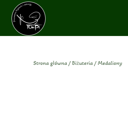
Przejdź
do
treści
Strona główna
/
Biżuteria
/
Medaliony