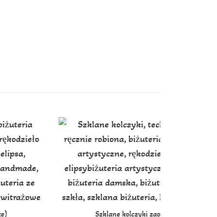
te)
Szklane kolczyki zaostrzone elipsy (bia