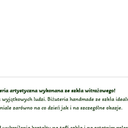
teria artystyczna wykonana ze szkła witrażowego!
wyjątkowych ludzi. Biżuteria handmade ze szkła idealni
aniale zarówno na co dzień jak i na szczególne okazje.
wykreślenia kształtu na tafli szkła i na ostatnim poler