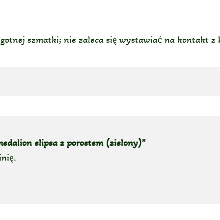
lgotnej szmatki; nie zaleca się wystawiać na kontakt z
edalion elipsa z porostem (zielony)”
inię.