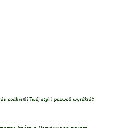
e podkreśli Twój styl i pozwoli wyróżnić
owaniu kończąc. Decydując się na jego