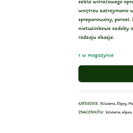
szkła witrażowego op
wnętrzu zatrzymano w 
spreparowany, porost. 
nietuzinkowe ozdoby o
rodzaju okazje.
1 w magazynie
KATEGORIE:
Biżuteria
,
Elipsy
,
Me
ZNACZNIKÓW:
biżuteria
,
elipsa