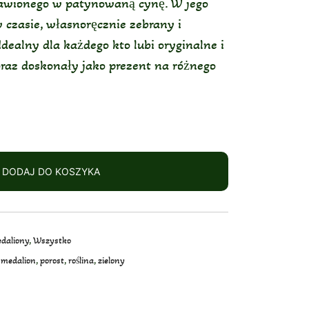
rawionego w patynowaną cynę. W jego
czasie, własnoręcznie zebrany i
Idealny dla każdego kto lubi oryginalne i
raz doskonały jako prezent na różnego
DODAJ DO KOSZYKA
daliony
,
Wszystko
,
medalion
,
porost
,
roślina
,
zielony