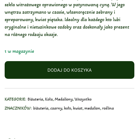
szkła witrażowego oprawionego w patynowaną cynę. W jego
wnętrzu zatrzymano w czasie, własnoręcznie zebrany i
spreparowany, kwiat piętaka. Idealny dla każdego kto lubi
oryginalne i nietuzinkowe ozdoby oraz doskonały jako prezent
na różnego rodzaju okazje.
1 w magazynie
DODAJ DO KOSZYKA
KATEGORIE:
Biżuteria
,
Koła
,
Medaliony
,
Wszystko
ZNACZNIKÓW:
biżuteria
,
czarny
,
koło
,
kwiat
,
medalion
,
roślina