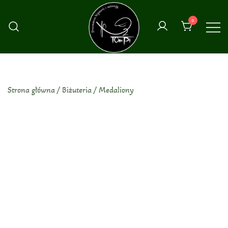
Przejdź
do
0
treści
Strona główna
/
Biżuteria
/
Medaliony