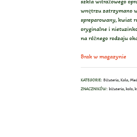
szkła witrażowego op
wnętrzu zatrzymano w 
spreparowany, kwiat ro
oryginalne i nietuzin
na różnego rodzaju oka
Brak w magazynie
KATEGORIE:
Biżuteria
,
Koła
,
Med
ZNACZNIKÓW:
biżuteria
,
koło
,
k