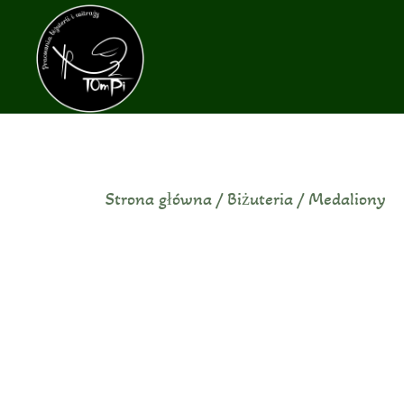
Przejdź
do
treści
Strona główna
/
Biżuteria
/
Medaliony