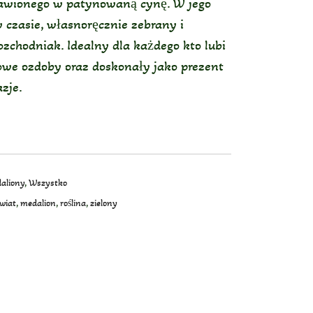
rawionego w patynowaną cynę. W jego
czasie, własnoręcznie zebrany i
zchodniak. Idealny dla każdego kto lubi
kowe ozdoby oraz doskonały jako prezent
zje.
aliony
,
Wszystko
wiat
,
medalion
,
roślina
,
zielony