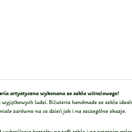
teria artystyczna wykonana ze szkła witrażowego!
wyjątkowych ludzi. Biżuteria handmade ze szkła idealni
aniale zarówno na co dzień jak i na szczególne okazje.
wykreślenia kształtu na tafli szkła i na ostatnim poler