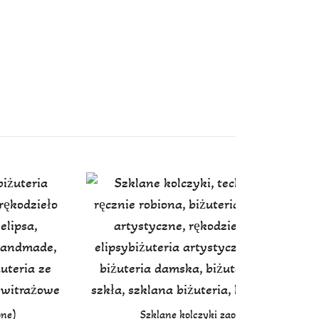
one)
Szklane kolczyki zaostrzone elipsy (żół