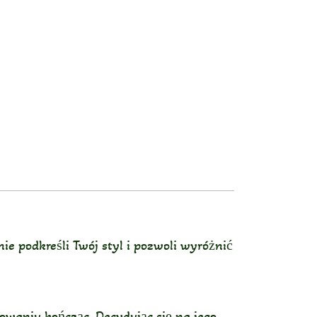
e podkreśli Twój styl i pozwoli wyróżnić
owaniu kończąc. Decydując się na jego