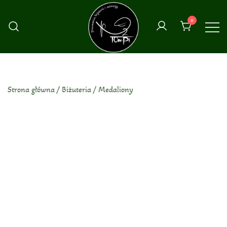
Przejdź
do
0
treści
Strona główna
/
Biżuteria
/
Medaliony