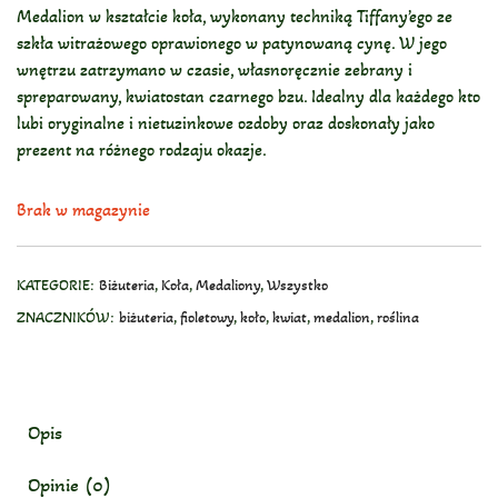
Medalion w kształcie koła, wykonany techniką Tiffany’ego ze
szkła witrażowego oprawionego w patynowaną cynę. W jego
wnętrzu zatrzymano w czasie, własnoręcznie zebrany i
spreparowany, kwiatostan czarnego bzu. Idealny dla każdego kto
lubi oryginalne i nietuzinkowe ozdoby oraz doskonały jako
prezent na różnego rodzaju okazje.
Brak w magazynie
KATEGORIE:
Biżuteria
,
Koła
,
Medaliony
,
Wszystko
ZNACZNIKÓW:
biżuteria
,
fioletowy
,
koło
,
kwiat
,
medalion
,
roślina
Opis
Opinie (0)