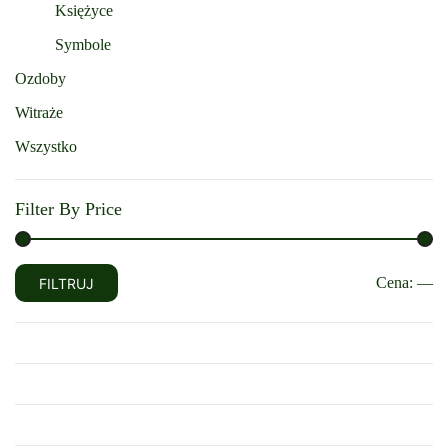
Księżyce
Symbole
Ozdoby
Witraże
Wszystko
Filter By Price
Cena
Cena
Cena:
—
FILTRUJ
min
max