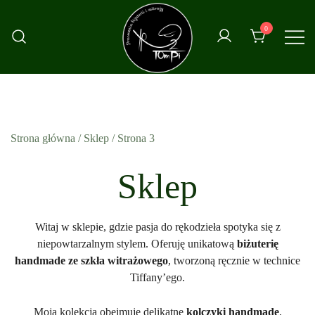
Przejdź
do
0
treści
Strona główna
/
Sklep
/ Strona 3
Sklep
Witaj w sklepie, gdzie pasja do rękodzieła spotyka się z
niepowtarzalnym stylem. Oferuję unikatową
biżuterię
handmade ze szkła witrażowego
, tworzoną ręcznie w technice
Tiffany’ego.
Moja kolekcja obejmuje delikatne
kolczyki handmade
,