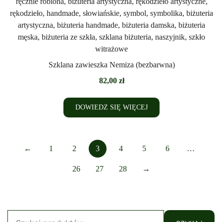
Szklana zawieszka Nemiza (bezbarwna)
82,00
zł
DOWIEDZ SIĘ WIĘCEJ
←
1
2
3
4
5
6
…
26
27
28
→
Szukaj: