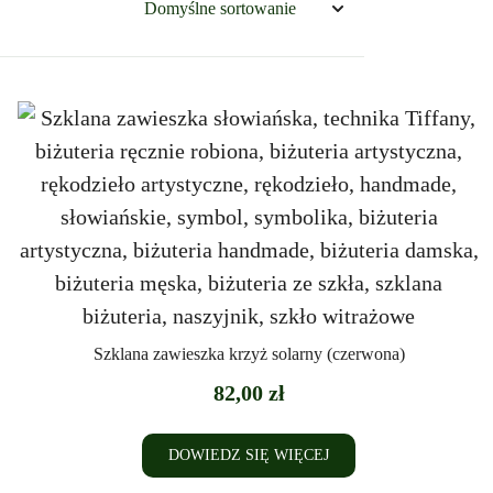
Szklana zawieszka krzyż solarny (czerwona)
82,00
zł
DOWIEDZ SIĘ WIĘCEJ