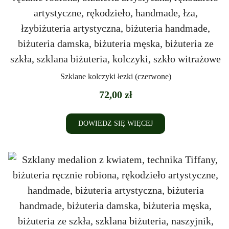
Szklane kolczyki łezki (czerwone)
72,00
zł
DOWIEDZ SIĘ WIĘCEJ