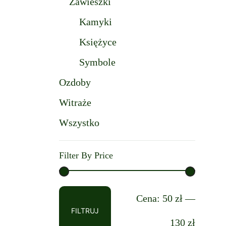
Zawieszki
Kamyki
Księżyce
Symbole
Ozdoby
Witraże
Wszystko
Filter By Price
Cena
Cena
Cena:
50 zł
—
FILTRUJ
min
max
130 zł