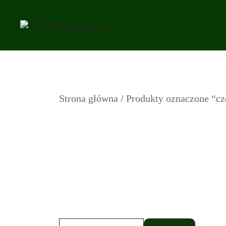
Przejdź
do
treści
Strona główna
/ Produkty oznaczone “c
Szukaj: