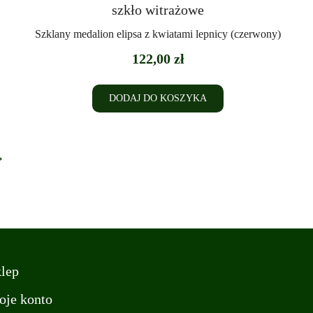
Szklany medalion elipsa z kwiatami lepnicy (czerwony)
122,00
zł
DODAJ DO KOSZYKA
→
lep
je konto