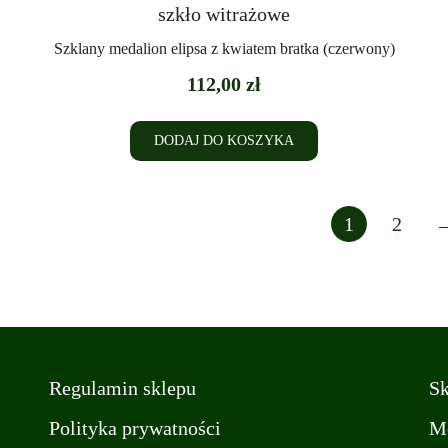
Szklany medalion elipsa z kwiatem bratka (czerwony)
112,00
zł
DODAJ DO KOSZYKA
1
2
Regulamin sklepu
Sk
Polityka prywatności
Mo