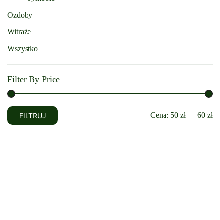
Ozdoby
Witraże
Wszystko
Filter By Price
Cena
Cena
Cena:
50 zł
—
60 zł
FILTRUJ
min
max