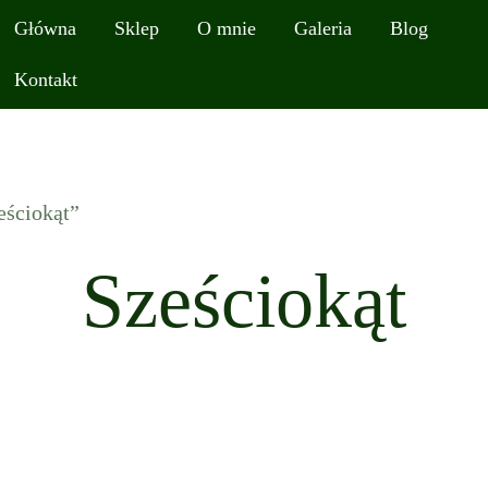
Główna
Sklep
O mnie
Galeria
Blog
Kontakt
eściokąt”
Sześciokąt