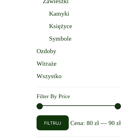
Zawieszki
Kamyki
Księżyce
Symbole
Ozdoby
Witraże
Wszystko
Filter By Price
Cena
Cena
Cena:
80 zł
—
90 zł
FILTRUJ
min
max