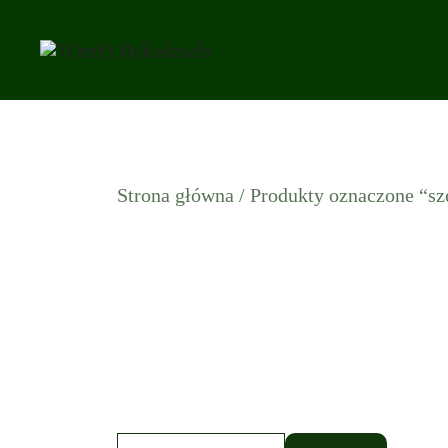
Przejdź
do
treści
Strona główna
/ Produkty oznaczone “sz
Szukaj: